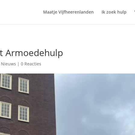
Maatje Vijfheerenlanden
Ik zoek hulp
st Armoedehulp
|
Nieuws
|
0 Reacties