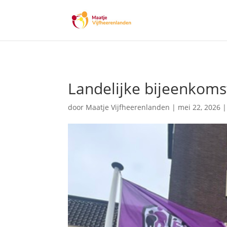
Skip
Direct naar de inhoud
to
content
Landelijke bijeenkom
door
Maatje Vijfheerenlanden
|
mei 22, 2026