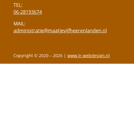
TEL:
06-28193674
MAIL:
administratie@maatjevijfheerenlanden.nl
Copyright © 2020 – 2026 |
www.lr-webdesign.nl