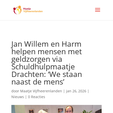
Skip
Direct naar de inhoud
to
content
Jan Willem en Harm
helpen mensen met
geldzorgen via
Schuldhulpmaatje
Drachten: ‘We staan
naast de mens’
door
Maatje Vijfheerenlanden
|
jan 26, 2026
|
Nieuws
|
0 Reacties