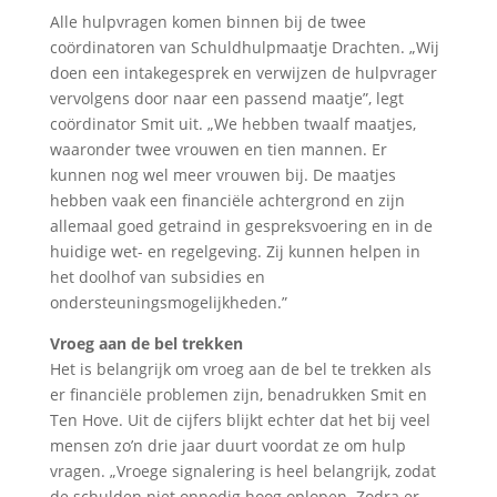
Alle hulpvragen komen binnen bij de twee
coördinatoren van Schuldhulpmaatje Drachten. „Wij
doen een intakegesprek en verwijzen de hulpvrager
vervolgens door naar een passend maatje”, legt
coördinator Smit uit. „We hebben twaalf maatjes,
waaronder twee vrouwen en tien mannen. Er
kunnen nog wel meer vrouwen bij. De maatjes
hebben vaak een financiële achtergrond en zijn
allemaal goed getraind in gespreksvoering en in de
huidige wet- en regelgeving. Zij kunnen helpen in
het doolhof van subsidies en
ondersteuningsmogelijkheden.”
Vroeg aan de bel trekken
Het is belangrijk om vroeg aan de bel te trekken als
er financiële problemen zijn, benadrukken Smit en
Ten Hove. Uit de cijfers blijkt echter dat het bij veel
mensen zo’n drie jaar duurt voordat ze om hulp
vragen. „Vroege signalering is heel belangrijk, zodat
de schulden niet onnodig hoog oplopen. Zodra er