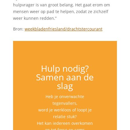
hulpvrager is van groot belang. Het gaat erom om
mensen weer op pad te helpen, zodat ze zichzelf
weer kunnen redden.”
Bron:
weekbladenfriesland/drachtstercourant
Hulp nodig?
Samen aan de
slag
Heb je onverwachte
tegenvallers,
word je werkloos of loopt je
relatie stuk?
Het kan iedereen overkomen
en tot forse en soms